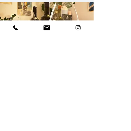
CONTATTACI
Se sei interessato ad avere più
informazioni riguardo ai nostri vini puoi
contattarci direttamente via mail o
telefonicamente.