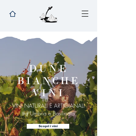
DUNE
BIANCHE
VINI
VINI NATURALI E ARTIGIANALI
tra Umbria e Basilicata
Scopri i vini